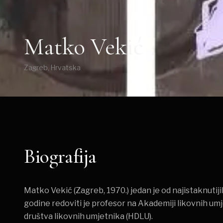
Matko Vekić
Zagreb, Hrvatska
Biografija
Matko Vekić (Zagreb, 1970.) jedan je od najistaknutiji
godine redoviti je profesor na Akademiji likovnih um
društva likovnih umjetnika (HDLU).