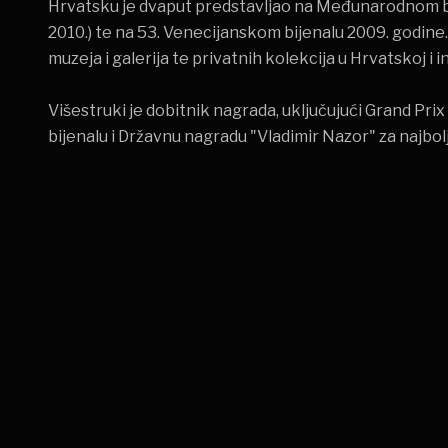
Hrvatsku je dvaput predstavljao na Međunarodnom bijen
2010.) te na 53. Venecijanskom bijenalu 2009. godine.
muzeja i galerija te privatnih kolekcija u Hrvatskoj i 
Višestruki je dobitnik nagrada, uključujući Grand Pr
bijenalu i Državnu nagradu "Vladimir Nazor" za najbolju
Zanima vas više o ovom umjetniku ili njegov rad?
Kontakt
Automobili
Matko Vekić