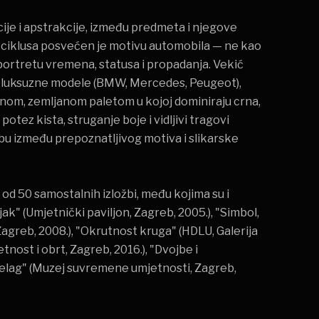
cije i apstrakcije, između predmeta i njegove
h ciklusa posvećen je motivu automobila — ne kao
ortretu vremena, statusa i propadanja. Vekić
ajne luksuzne modele (BMW, Mercedes, Peugeot),
mnom, zemljanom paletom u kojoj dominiraju crna,
otez kista, struganje boje i vidljivi tragovi
bu između prepoznatljivog motiva i slikarske
 od 50 samostalnih izložbi, među kojima su i
ak" (Umjetnički paviljon, Zagreb, 2005.), "Simbol,
agreb, 2008.), "Okrutnost kruga" (HDLU, Galerija
tnost i obrt, Zagreb, 2016.), "Dvojbe i
pelag" (Muzej suvremene umjetnosti, Zagreb,