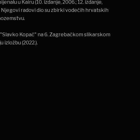
alu u Kairu (10. izdanje, 2006.; 12. izdanje,
 Njegovi radovi dio su zbirki vodećih hrvatskih
inozemstvu.
ix "Slavko Kopač" na 6. Zagrebačkom slikarskom
 izložbu (2022.).
irajte nas
i rado ćemo vas povezati.