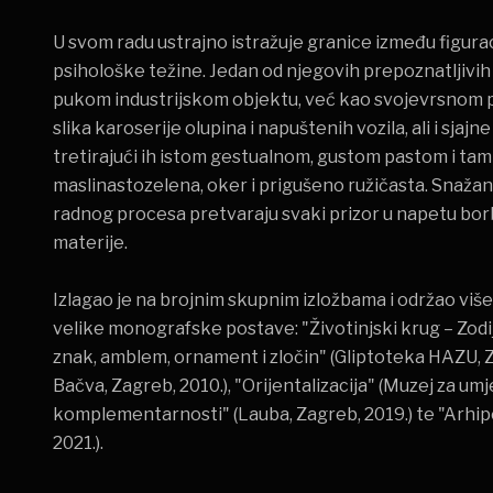
U svom radu ustrajno istražuje granice između figura
psihološke težine. Jedan od njegovih prepoznatljivi
pukom industrijskom objektu, već kao svojevrsnom p
slika karoserije olupina i napuštenih vozila, ali i sj
tretirajući ih istom gestualnom, gustom pastom i ta
maslinastozelena, oker i prigušeno ružičasta. Snažan p
radnog procesa pretvaraju svaki prizor u napetu bor
materije.
Izlagao je na brojnim skupnim izložbama i održao više
velike monografske postave: "Životinjski krug – Zodij
znak, amblem, ornament i zločin" (Gliptoteka HAZU, Z
Bačva, Zagreb, 2010.), "Orijentalizacija" (Muzej za umje
komplementarnosti" (Lauba, Zagreb, 2019.) te "Arhi
2021.).